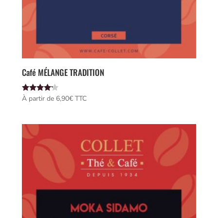
Café MÉLANGE TRADITION
Note
À partir de 
6,90
€
 TTC
4.00
sur 5