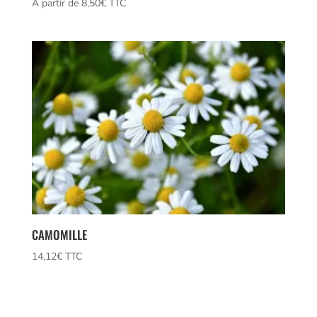
Note
À partir de 
8,50
€
 TTC
5.00
sur 5
CAMOMILLE
14,12
€
 TTC