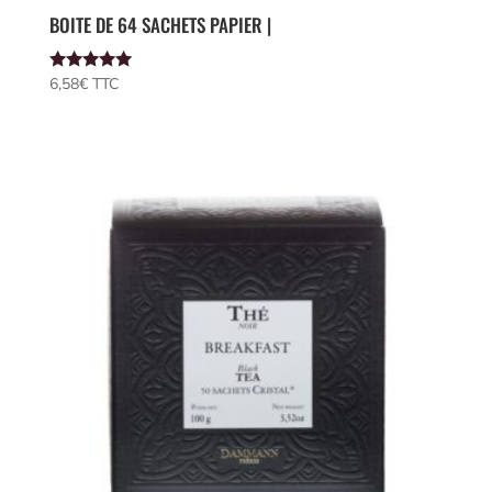
BOITE DE 64 SACHETS PAPIER |
Note
6,58
€
 TTC
5.00
sur 5