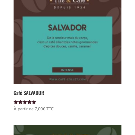
Café SALVADOR
Note
À partir de 
7,00
€
 TTC
5.00
sur 5