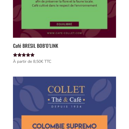
Café BRESIL BOB’O’LINK
Note
À partir de 
8,50
€
 TTC
5.00
sur 5