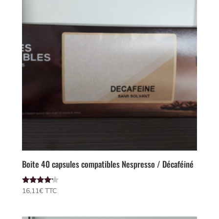
Boite 40 capsules compatibles Nespresso / Décaféiné
Note
16,11
€
 TTC
4.00
sur 5