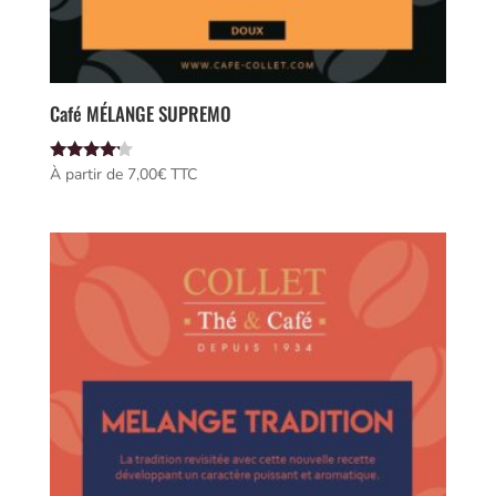
Café MÉLANGE SUPREMO
Note
À partir de 
7,00
€
 TTC
4.00
sur 5