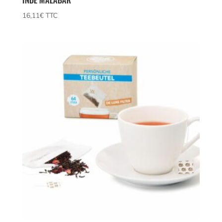
16,11
€
 TTC