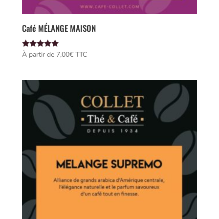
Café MÉLANGE MAISON
Note
À partir de 
7,00
€
 TTC
5.00
sur 5