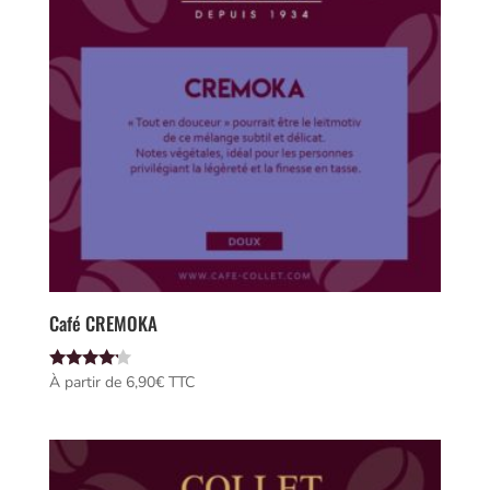
Café CREMOKA
Note
À partir de 
6,90
€
 TTC
4.00
sur 5