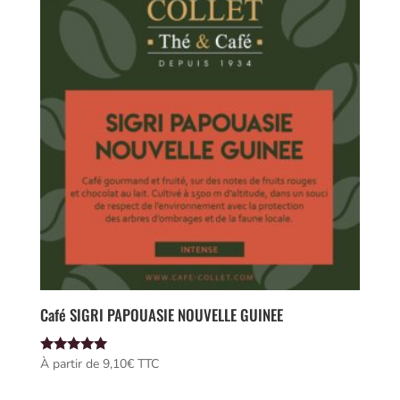
Café SIGRI PAPOUASIE NOUVELLE GUINEE
Note
À partir de 
9,10
€
 TTC
5.00
sur 5