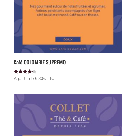
Café COLOMBIE SUPREMO
Note
À partir de 
6,80
€
 TTC
4.00
sur 5