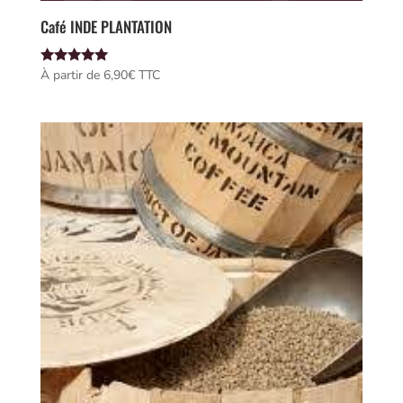
Café INDE PLANTATION
Note
À partir de 
6,90
€
 TTC
5.00
sur 5