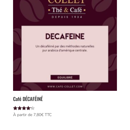
Café DÉCAFÉINÉ
Note
À partir de 
7,80
€
 TTC
4.00
sur 5