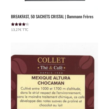
BREAKFAST, 50 SACHETS CRISTAL | Dammann Frères
Note
13,27
€
 TTC
4.00
sur 5