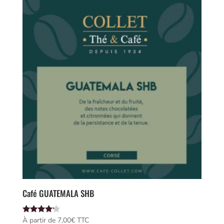
Café GUATEMALA SHB
Note
À partir de 
7,00
€
 TTC