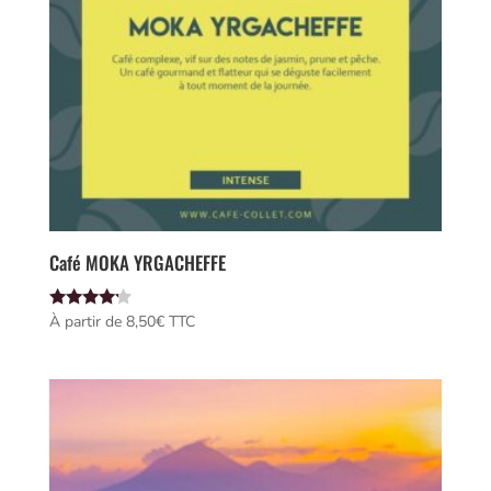
Café MOKA YRGACHEFFE
Note
À partir de 
8,50
€
 TTC
4.00
sur 5