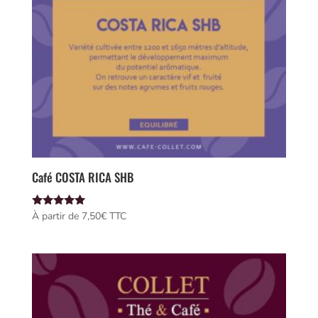
Café COSTA RICA SHB
Note
À partir de 
7,50
€
 TTC
5.00
sur 5