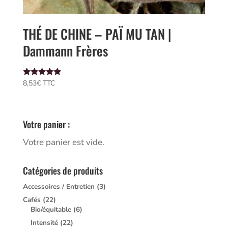
THÉ DE CHINE – PAÏ MU TAN |
Dammann Frères
Note
8,53
€
 TTC
5.00
sur 5
Votre panier :
Votre panier est vide.
Catégories de produits
Accessoires / Entretien
(3)
Cafés
(22)
Bio/équitable
(6)
Intensité
(22)