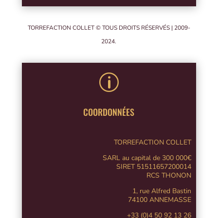
TORREFACTION COLLET © TOUS DROITS RÉSERVÉS | 2009-
2024.
p
COORDONNÉES
TORREFACTION COLLET
SARL au capital de 300 000€
SIRET 51511657200014
RCS THONON
1, rue Alfred Bastin
74100 ANNEMASSE
+33 (0)4 50 92 13 26