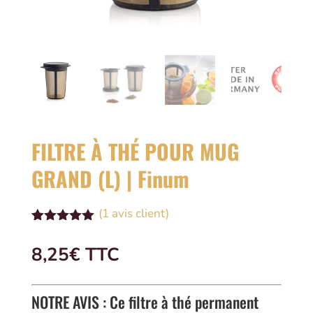
FILTRE À THÉ POUR MUG
GRAND (L) | Finum
(
1
avis client)
Noté
1
5.00
sur 5
8,25
€
 TTC
basé sur
notation
client
NOTRE AVIS : Ce filtre à thé permanent