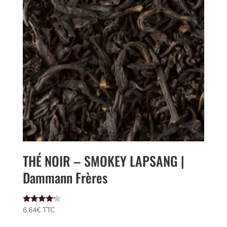
THÉ NOIR – SMOKEY LAPSANG |
Dammann Frères
Note
6,64
€
 TTC
4.00
sur 5