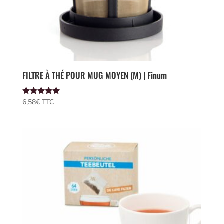
FILTRE À THÉ POUR MUG MOYEN (M) | Finum
Note
6,58
€
 TTC
5.00
sur 5