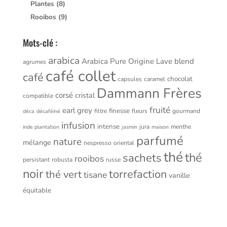
Plantes
(8)
Rooibos
(9)
Mots-clé :
arabica
Arabica Pure Origine Lave
blend
agrumes
café collet
café
chocolat
capsules
caramel
Dammann Frères
corsé
cristal
compatible
fruité
earl grey
finesse
filtre
fleurs
gourmand
déca
décaféiné
infusion
intense
jura
menthe
inde plantation
jasmin
maison
parfumé
nature
mélange
nespresso
oriental
thé
thé
sachets
rooibos
persistant
robusta
russe
noir
torrefaction
thé vert
tisane
vanille
équitable