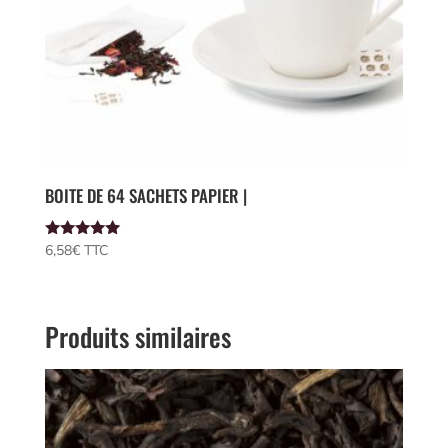
BOITE DE 64 SACHETS PAPIER |
Note
6,58
€
 TTC
5.00
sur 5
Produits similaires