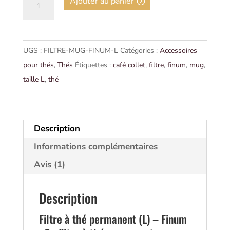
Ajouter au panier
de
FILTRE
À
UGS :
FILTRE-MUG-FINUM-L
Catégories :
Accessoires
THÉ
pour thés
,
Thés
Étiquettes :
café collet
,
filtre
,
finum
,
mug
,
POUR
taille L
,
thé
MUG
GRAND
(L)
|
Description
Finum
Informations complémentaires
Avis (1)
Description
Filtre à thé permanent (L) – Finum