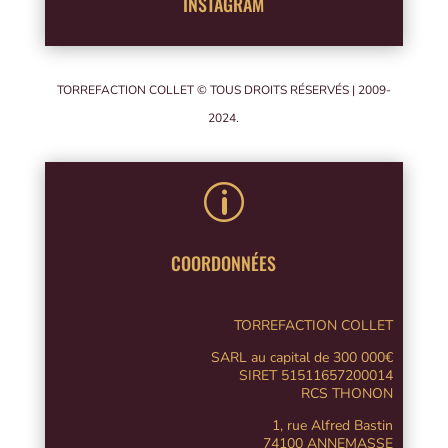
INSTAGRAM
TORREFACTION COLLET © TOUS DROITS RÉSERVÉS | 2009-
2024.
p
COORDONNÉES
TORREFACTION COLLET
SARL au capital de 300 000€
SIRET 51511657200014
RCS THONON
1, rue Alfred Bastin
74100 ANNEMASSE