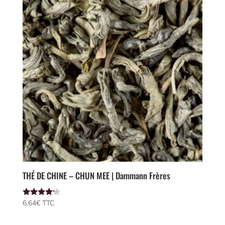
THÉ DE CHINE – CHUN MEE | Dammann Frères
Note
6,64
€
 TTC
4.00
sur 5