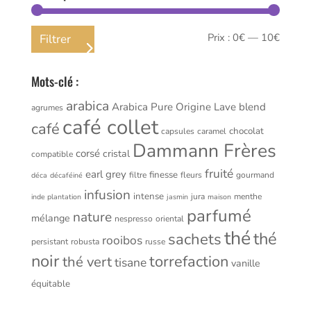
Prix
Prix
Prix :
0€
—
10€
Filtrer
min
max
Mots-clé :
arabica
Arabica Pure Origine Lave
blend
agrumes
café collet
café
chocolat
capsules
caramel
Dammann Frères
corsé
cristal
compatible
fruité
earl grey
finesse
filtre
fleurs
gourmand
déca
décaféiné
infusion
intense
jura
menthe
inde plantation
jasmin
maison
parfumé
nature
mélange
nespresso
oriental
thé
thé
sachets
rooibos
persistant
robusta
russe
noir
torrefaction
thé vert
tisane
vanille
équitable