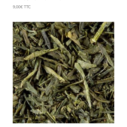
9,00
€
 TTC