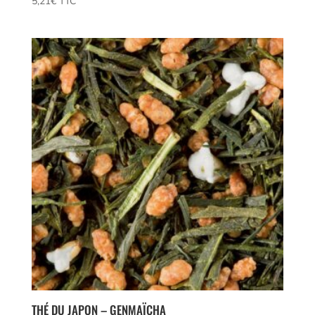
5,21
€
 TTC
4.00
sur 5
THÉ DU JAPON – GENMAÏCHA