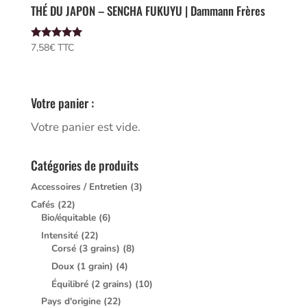
THÉ DU JAPON – SENCHA FUKUYU | Dammann Frères
Note
7,58
€
 TTC
5.00
sur 5
Votre panier :
Votre panier est vide.
Catégories de produits
Accessoires / Entretien
(3)
Cafés
(22)
Bio/équitable
(6)
Intensité
(22)
Corsé (3 grains)
(8)
Doux (1 grain)
(4)
Équilibré (2 grains)
(10)
Pays d'origine
(22)