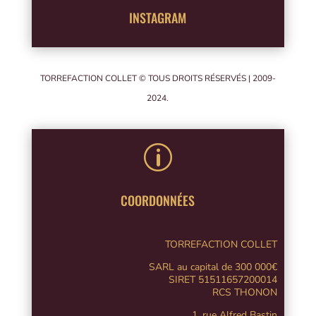
INSTAGRAM
TORREFACTION COLLET © TOUS DROITS RÉSERVÉS | 2009-
2024.
p
COORDONNÉES
TORREFACTION COLLET
SARL au capital de 300 000€
SIRET 51511657200014
RCS THONON
1, rue Alfred Bastin