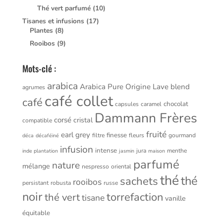
Thé vert parfumé
(10)
Tisanes et infusions
(17)
Plantes
(8)
Rooibos
(9)
Mots-clé :
arabica
Arabica Pure Origine Lave
blend
agrumes
café collet
café
chocolat
capsules
caramel
Dammann Frères
corsé
cristal
compatible
fruité
earl grey
finesse
filtre
fleurs
gourmand
déca
décaféiné
infusion
intense
jura
menthe
inde plantation
jasmin
maison
parfumé
nature
mélange
nespresso
oriental
thé
thé
sachets
rooibos
persistant
robusta
russe
noir
torrefaction
thé vert
tisane
vanille
équitable