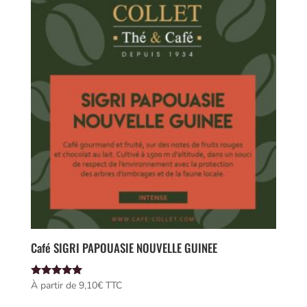
Café SIGRI PAPOUASIE NOUVELLE GUINEE
Note
À partir de 
9,10
€
 TTC
5.00
sur 5