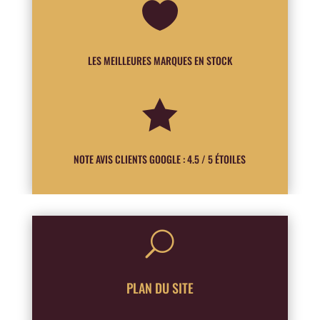

LES MEILLEURES MARQUES EN STOCK

NOTE AVIS CLIENTS GOOGLE : 4.5 / 5 ÉTOILES
U
PLAN DU SITE