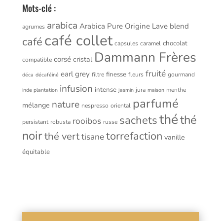
Mots-clé :
arabica
Arabica Pure Origine Lave
blend
agrumes
café collet
café
chocolat
capsules
caramel
Dammann Frères
corsé
cristal
compatible
fruité
earl grey
finesse
filtre
fleurs
gourmand
déca
décaféiné
infusion
intense
jura
menthe
inde plantation
jasmin
maison
parfumé
nature
mélange
nespresso
oriental
thé
thé
sachets
rooibos
persistant
robusta
russe
noir
torrefaction
thé vert
tisane
vanille
équitable