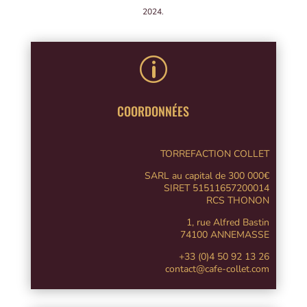
2024.
p
COORDONNÉES
TORREFACTION COLLET
SARL au capital de 300 000€
SIRET 51511657200014
RCS THONON
1, rue Alfred Bastin
74100 ANNEMASSE
+33 (0)4 50 92 13 26
contact@cafe-collet.com