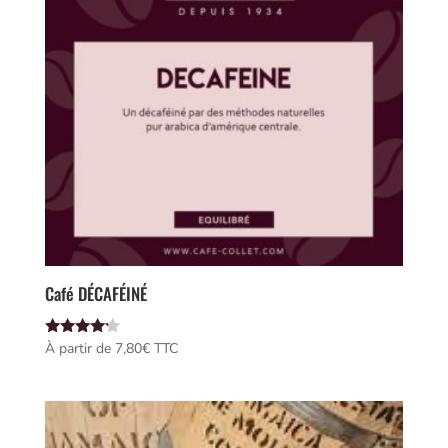
Café DÉCAFÉINÉ
Note
À partir de 
7,80
€
 TTC
4.00
sur 5