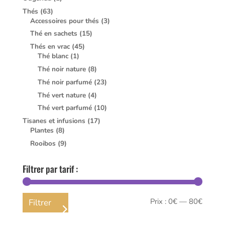
Thés
(63)
Accessoires pour thés
(3)
Thé en sachets
(15)
Thés en vrac
(45)
Thé blanc
(1)
Thé noir nature
(8)
Thé noir parfumé
(23)
Thé vert nature
(4)
Thé vert parfumé
(10)
Tisanes et infusions
(17)
Plantes
(8)
Rooibos
(9)
Filtrer par tarif :
Prix
Prix
Prix :
0€
—
80€
Filtrer
min
max