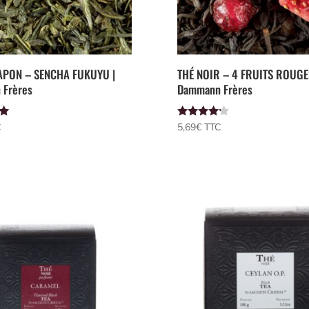
APON – SENCHA FUKUYU |
THÉ NOIR – 4 FRUITS ROUGE
 Frères
Dammann Frères
Note
C
5,69
€
 TTC
4.00
sur 5