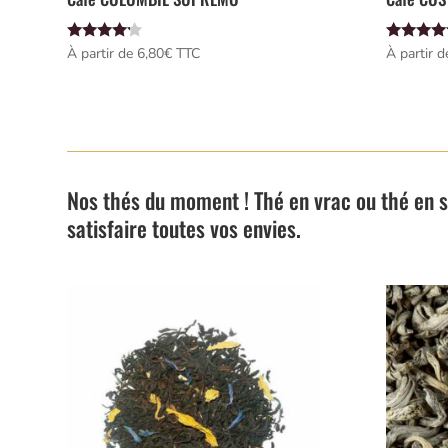
Note
Note
À partir de 
6,80
€
 TTC
À partir d
4.00
5.00
sur 5
sur 5
Nos thés du moment ! Thé en vrac ou thé en 
satisfaire toutes vos envies.