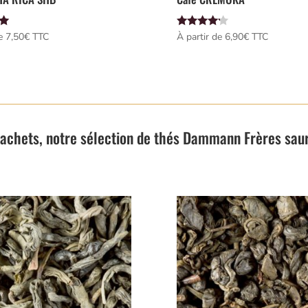
Note
e 
7,50
€
 TTC
À partir de 
6,90
€
 TTC
4.00
sur 5
sachets, notre sélection de thés Dammann Frères sau