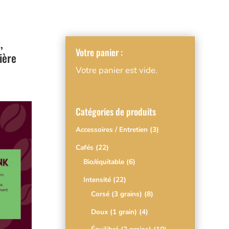
,
Votre panier :
ière
Votre panier est vide.
Catégories de produits
Accessoires / Entretien
(3)
Cafés
(22)
Bio/équitable
(6)
Intensité
(22)
Corsé (3 grains)
(8)
Doux (1 grain)
(4)