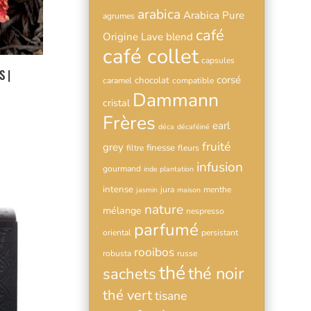
arabica
Arabica Pure
agrumes
café
Origine Lave
blend
café collet
capsules
S |
corsé
chocolat
caramel
compatible
Dammann
cristal
Frères
earl
déca
décaféiné
fruité
grey
finesse
filtre
fleurs
infusion
gourmand
inde plantation
intense
jura
menthe
jasmin
maison
nature
mélange
nespresso
parfumé
oriental
persistant
rooibos
robusta
russe
thé
thé noir
sachets
thé vert
tisane