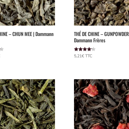
HINE – CHUN MEE | Dammann
THÉ DE CHINE – GUNPOWDER
Dammann Frères
Note
C
5,21
€
 TTC
4.00
sur 5