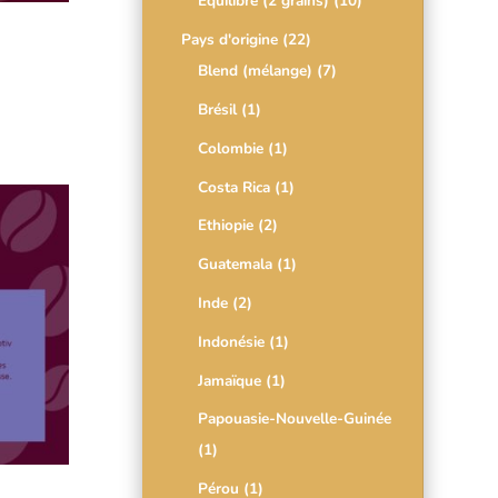
Équilibré (2 grains)
(10)
Pays d'origine
(22)
Blend (mélange)
(7)
Brésil
(1)
Colombie
(1)
Costa Rica
(1)
Ethiopie
(2)
Guatemala
(1)
Inde
(2)
Indonésie
(1)
Jamaïque
(1)
Papouasie-Nouvelle-Guinée
(1)
Pérou
(1)