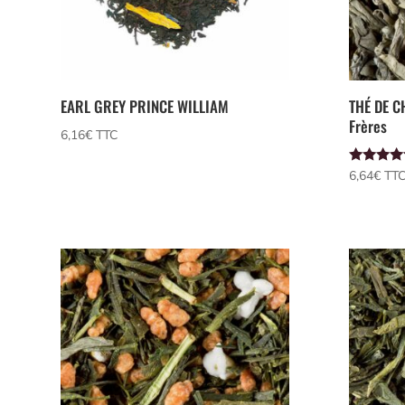
EARL GREY PRINCE WILLIAM
THÉ DE C
Frères
6,16
€
 TTC
Note
6,64
€
 TT
4.00
sur 5