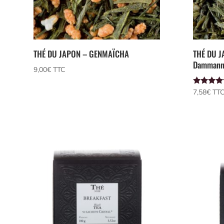
THÉ DU JAPON – GENMAÏCHA
THÉ DU J
Dammann
9,00
€
 TTC
Note
7,58
€
 TT
5.00
sur 5