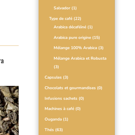
Salvador
(1)
Type de café
(22)
Arabica décaféiné
(1)
Arabica pure origine
(15)
Mélange 100% Arabica
(3)
ra
Mélange Arabica et Robusta
(3)
Capsules
(3)
Chocolats et gourmandises
(0)
Infusions sachets
(0)
Machines à café
(0)
Ouganda
(1)
Thés
(63)