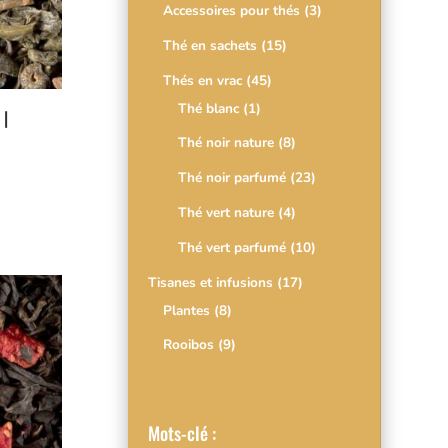
Accessoires pour thés
(3)
Thé en sachets
(15)
Thés en vrac
(45)
Thé blanc
(1)
 |
Thé noir nature
(8)
Thé noir parfumé
(23)
Thé vert nature
(4)
Thé vert parfumé
(10)
Tisanes et infusions
(17)
Plantes
(8)
Rooibos
(9)
Mots-clé :