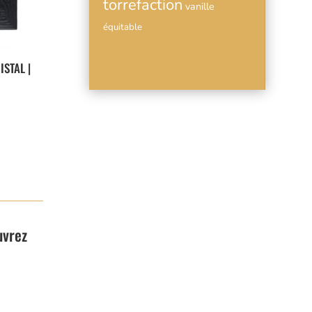
torrefaction
vanille
équitable
ISTAL |
uvrez