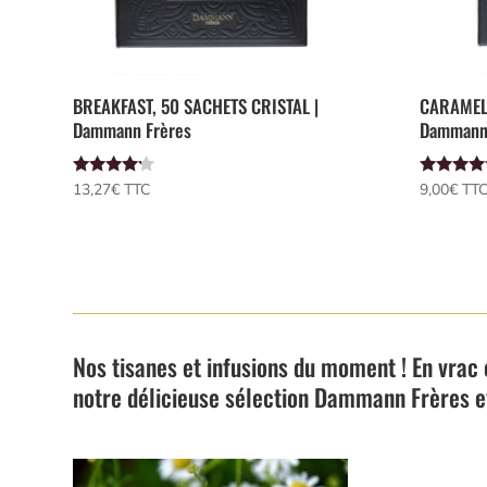
BREAKFAST, 50 SACHETS CRISTAL |
CARAMEL,
Dammann Frères
Dammann
Note
Note
13,27
€
 TTC
9,00
€
 TT
4.00
4.00
sur 5
sur 5
Nos tisanes et infusions du moment ! En vrac
notre délicieuse sélection Dammann Frères e