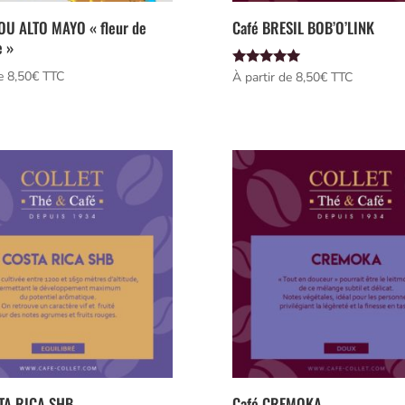
OU ALTO MAYO « fleur de
Café BRESIL BOB’O’LINK
 »
Note
e 
8,50
€
 TTC
À partir de 
8,50
€
 TTC
5.00
sur 5
TA RICA SHB
Café CREMOKA