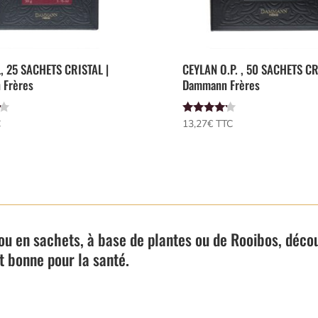
 25 SACHETS CRISTAL |
CEYLAN O.P. , 50 SACHETS CR
 Frères
Dammann Frères
Note
C
13,27
€
 TTC
4.00
sur 5
 ou en sachets, à base de plantes ou de Rooibos, déco
t bonne pour la santé.