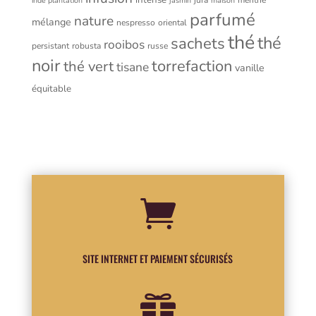
intense
jura
menthe
inde plantation
jasmin
maison
parfumé
nature
mélange
nespresso
oriental
thé
thé
sachets
rooibos
persistant
robusta
russe
noir
torrefaction
thé vert
tisane
vanille
équitable

SITE INTERNET ET PAIEMENT SÉCURISÉS
