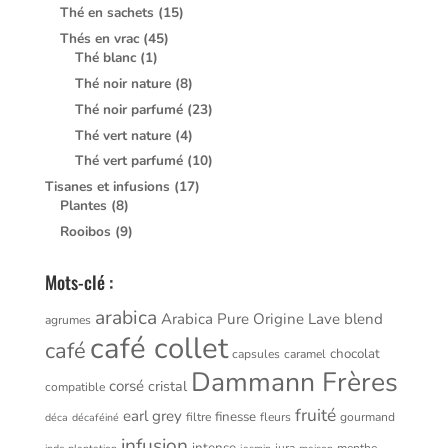
Thé en sachets
(15)
Thés en vrac
(45)
Thé blanc
(1)
Thé noir nature
(8)
Thé noir parfumé
(23)
Thé vert nature
(4)
Thé vert parfumé
(10)
Tisanes et infusions
(17)
Plantes
(8)
Rooibos
(9)
Mots-clé :
arabica
Arabica Pure Origine Lave
blend
agrumes
café collet
café
chocolat
capsules
caramel
Dammann Frères
corsé
cristal
compatible
fruité
earl grey
finesse
filtre
fleurs
gourmand
déca
décaféiné
infusion