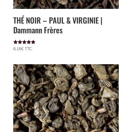
THÉ NOIR – PAUL & VIRGINIE |
Dammann Frères
Note
6,16
€
 TTC
5.00
sur 5