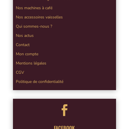
Nos machines à café
Nos accessoires vaisselles
Qui sommes-nous ?
Nos actus
Contact
Mon compte
Mentions légales
CGV
Politique de confidentialité

FACEBOOK