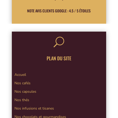
NOTE AVIS CLIENTS GOOGLE : 4.5 / 5 ÉTOILES
U
PLAN DU SITE
Accueil
Nos cafés
Nos capsules
Nos thés
Nos infusions et tisanes
Nos chocolats et gourmandises