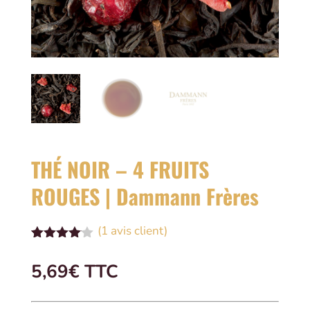
THÉ NOIR – 4 FRUITS
ROUGES | Dammann Frères
(
1
avis client)
Noté
1
4.00
sur
5,69
€
 TTC
5 basé
sur
notation
client