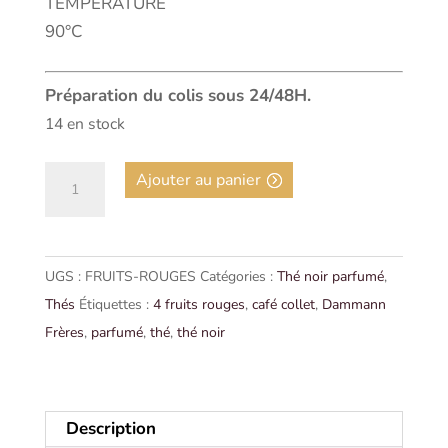
TEMPÉRATURE
90°C
Préparation du colis sous 24/48H.
14 en stock
quantité
Ajouter au panier
de
THÉ
NOIR
UGS :
FRUITS-ROUGES
Catégories :
Thé noir parfumé
,
-
Thés
Étiquettes :
4 fruits rouges
,
café collet
,
Dammann
4
Frères
,
parfumé
,
thé
,
thé noir
FRUITS
ROUGES
|
Dammann
Description