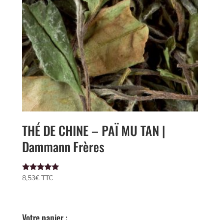
THÉ DE CHINE – PAÏ MU TAN |
Dammann Frères
Note
8,53
€
 TTC
5.00
sur 5
Votre panier :