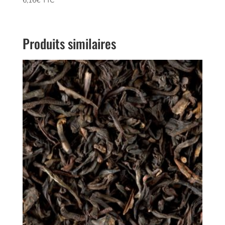
6,16
€
 TTC
5.00
sur 5
Produits similaires