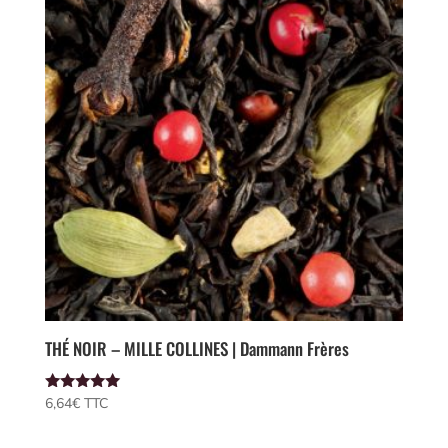
THÉ NOIR – MILLE COLLINES | Dammann Frères
Note
6,64
€
 TTC
5.00
sur 5