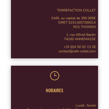
TORREFACTION COLLET
SARL au capital de 300 000€
SIRET 51511657200014
RCS THONON
1, rue Alfred Bastin
74100 ANNEMASSE
+33 (0)4 50 92 13 26
contact@cafe-collet.com
}
HORAIRES
Lundi : fermé