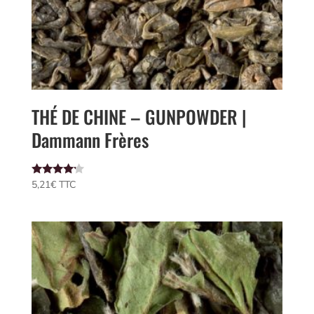
THÉ DE CHINE – GUNPOWDER |
Dammann Frères
Note
5,21
€
 TTC
4.00
sur 5