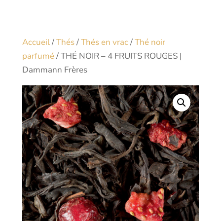
Accueil
/
Thés
/
Thés en vrac
/
Thé noir
parfumé
/ THÉ NOIR – 4 FRUITS ROUGES |
Dammann Frères