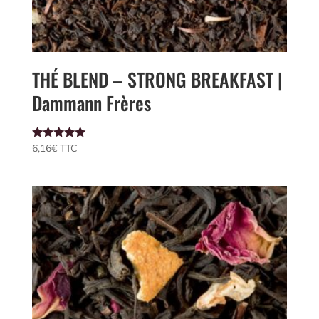
THÉ BLEND – STRONG BREAKFAST |
Dammann Frères
Note
6,16
€
 TTC
5.00
sur 5