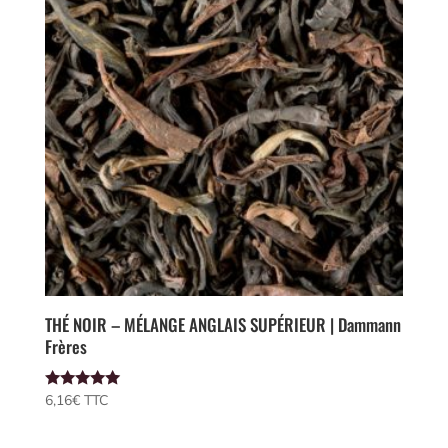
THÉ NOIR – MÉLANGE ANGLAIS SUPÉRIEUR | Dammann
Frères
Note
6,16
€
 TTC
5.00
sur 5