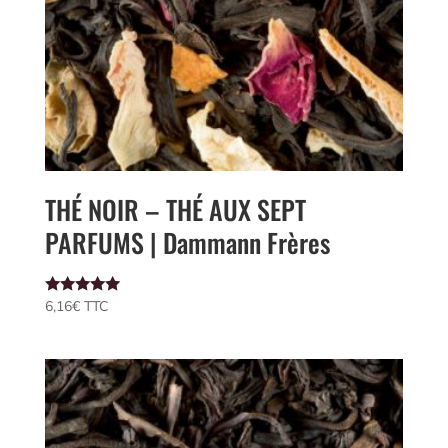
THÉ NOIR – THÉ AUX SEPT
PARFUMS | Dammann Frères
Note
6,16
€
 TTC
5.00
sur 5