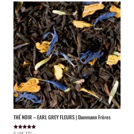
THÉ NOIR – EARL GREY FLEURS | Dammann Frères
Note
6,16
€
 TTC