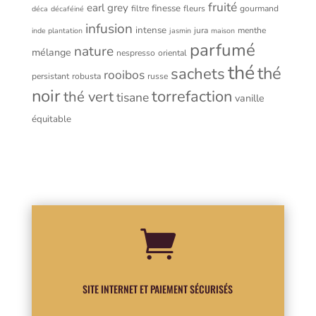
fruité
earl grey
finesse
filtre
fleurs
gourmand
déca
décaféiné
infusion
intense
jura
menthe
inde plantation
jasmin
maison
parfumé
nature
mélange
nespresso
oriental
thé
thé
sachets
rooibos
persistant
robusta
russe
noir
torrefaction
thé vert
tisane
vanille
équitable

SITE INTERNET ET PAIEMENT SÉCURISÉS