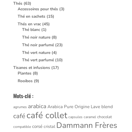
Thés
(63)
Accessoires pour thés
(3)
Thé en sachets
(15)
Thés en vrac
(45)
Thé blanc
(1)
Thé noir nature
(8)
Thé noir parfumé
(23)
Thé vert nature
(4)
Thé vert parfumé
(10)
Tisanes et infusions
(17)
Plantes
(8)
Rooibos
(9)
Mots-clé :
arabica
Arabica Pure Origine Lave
blend
agrumes
café collet
café
chocolat
capsules
caramel
Dammann Frères
corsé
cristal
compatible