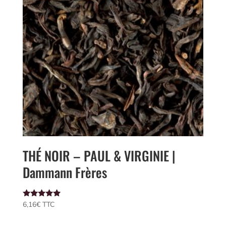
THÉ NOIR – PAUL & VIRGINIE |
Dammann Frères
Note
6,16
€
 TTC
5.00
sur 5