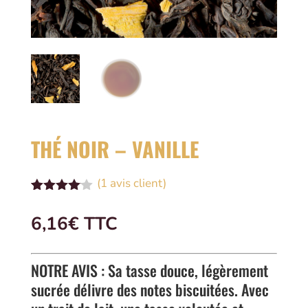
THÉ NOIR – VANILLE
(
1
avis client)
Noté
1
4.00
sur
6,16
€
 TTC
5 basé
sur
notation
client
NOTRE AVIS : Sa tasse douce, légèrement
sucrée délivre des notes biscuitées. Avec