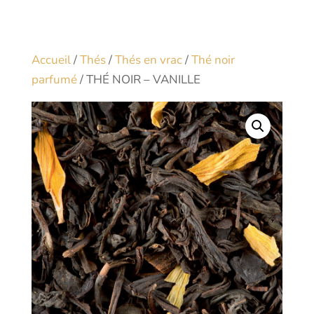
Accueil
/
Thés
/
Thés en vrac
/
Thé noir
parfumé
/ THÉ NOIR – VANILLE