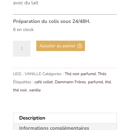
avec du lait
Préparation du colis sous 24/48H.
6 en stock
quantité
Ajouter au panier
de
THÉ
NOIR
UGS :
VANILLE
Catégories :
Thé noir parfumé
,
Thés
-
Étiquettes :
café collet
,
Dammann Frères
,
parfumé
,
thé
,
VANILLE
thé noir
,
vanille
Description
Informations complémentaires