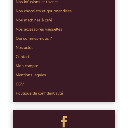
Nos infusions et tisanes
Nos chocolats et gourmandises
Nos machines à café
Nos accessoires vaisselles
Qui sommes-nous ?
Nos actus
Contact
Mon compte
Mentions légales
CGV
Politique de confidentialité
