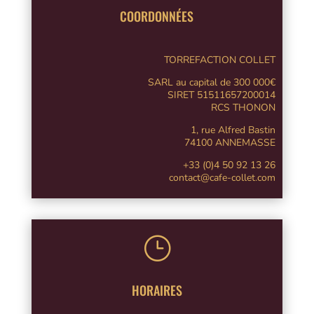
COORDONNÉES
TORREFACTION COLLET
SARL au capital de 300 000€
SIRET 51511657200014
RCS THONON
1, rue Alfred Bastin
74100 ANNEMASSE
+33 (0)4 50 92 13 26
contact@cafe-collet.com
}
HORAIRES