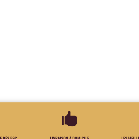


E DÈS 59€
LIVRAISON À DOMICILE
LES MEIL