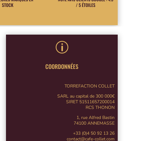
STOCK
/ 5 ÉTOILES
p
COORDONNÉES
TORREFACTION COLLET
SARL au capital de 300 000€
SIRET 51511657200014
RCS THONON
1, rue Alfred Bastin
74100 ANNEMASSE
+33 (0)4 50 92 13 26
contact@cafe-collet.com