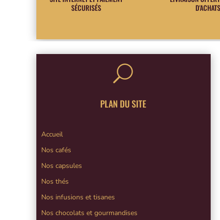
SÉCURISÉS
D'ACHAT
U
PLAN DU SITE
Accueil
Nos cafés
Nos capsules
Nos thés
Nos infusions et tisanes
Nos chocolats et gourmandises