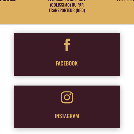
S
(COLISSIMO) OU PAR
TRANSPORTEUR (DPD)

FACEBOOK

INSTAGRAM