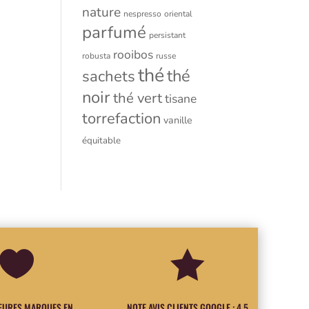
nature
nespresso
oriental
parfumé
persistant
rooibos
robusta
russe
thé
thé
sachets
noir
thé vert
tisane
torrefaction
vanille
équitable


LEURES MARQUES EN
NOTE AVIS CLIENTS GOOGLE : 4.5