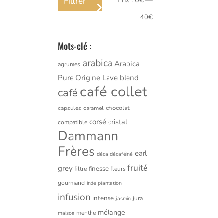
Prix :
0€
—
Filtrer
min
max
40€
Mots-clé :
arabica
Arabica
agrumes
Pure Origine Lave
blend
café collet
café
chocolat
capsules
caramel
corsé
cristal
compatible
Dammann
Frères
earl
déca
décaféiné
fruité
grey
finesse
filtre
fleurs
gourmand
inde plantation
infusion
intense
jura
jasmin
mélange
menthe
maison