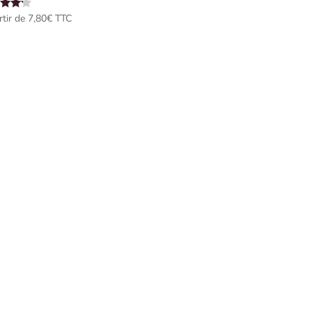
tir de 
7,80
€
 TTC
 5