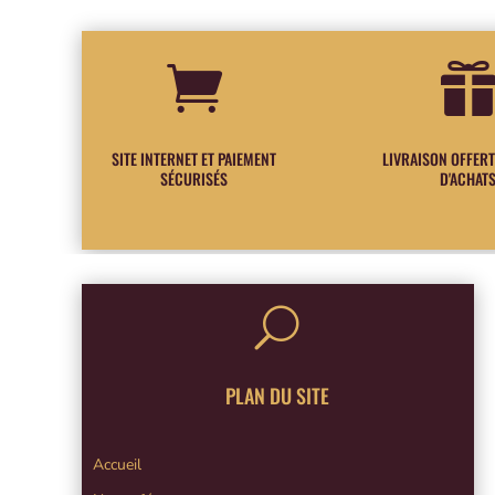

SITE INTERNET ET PAIEMENT
LIVRAISON OFFERT
SÉCURISÉS
D'ACHAT
U
PLAN DU SITE
Accueil