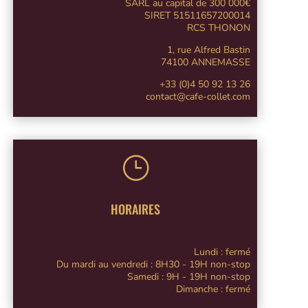
SARL au capital de 300 000€
SIRET 51511657200014
RCS THONON
1, rue Alfred Bastin
74100 ANNEMASSE
+33 (0)4 50 92 13 26
contact@cafe-collet.com
}
HORAIRES
Lundi : fermé
Du mardi au vendredi : 8H30 - 19H non-stop
Samedi : 9H - 19H non-stop
Dimanche : fermé