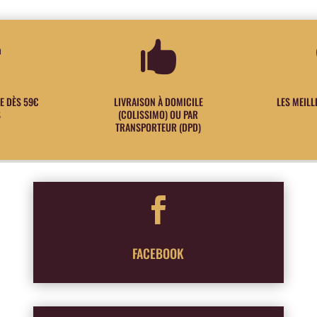


E DÈS 59€
LIVRAISON À DOMICILE
LES MEIL
S
(COLISSIMO) OU PAR
TRANSPORTEUR (DPD)

FACEBOOK