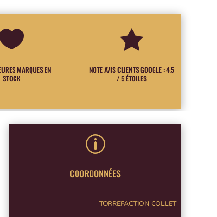


LEURES MARQUES EN
NOTE AVIS CLIENTS GOOGLE : 4.5
STOCK
/ 5 ÉTOILES
p
COORDONNÉES
TORREFACTION COLLET