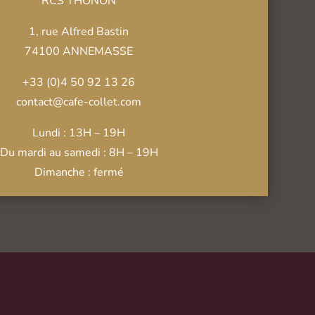
RCS THONON
1, rue Alfred Bastin
74100 ANNEMASSE
+33 (0)4 50 92 13 26
contact@cafe-collet.com
Lundi : 13H – 19H
Du mardi au samedi : 8H – 19H
Dimanche : fermé