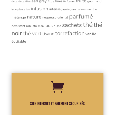
fruité
earl grey
finesse
filtre
fleurs
gourmand
déca
décaféiné
infusion
intense
jura
menthe
inde plantation
jasmin
maison
parfumé
nature
mélange
nespresso
oriental
thé
thé
sachets
rooibos
persistant
robusta
russe
noir
torrefaction
thé vert
tisane
vanille
équitable

SITE INTERNET ET PAIEMENT SÉCURISÉS