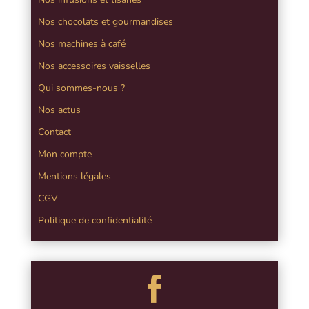
Nos chocolats et gourmandises
Nos machines à café
Nos accessoires vaisselles
Qui sommes-nous ?
Nos actus
Contact
Mon compte
Mentions légales
CGV
Politique de confidentialité
