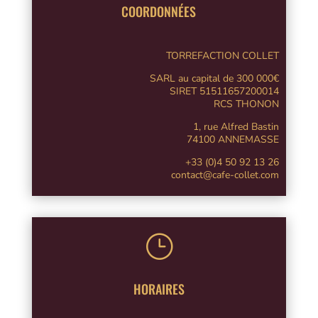
COORDONNÉES
TORREFACTION COLLET
SARL au capital de 300 000€
SIRET 51511657200014
RCS THONON
1, rue Alfred Bastin
74100 ANNEMASSE
+33 (0)4 50 92 13 26
contact@cafe-collet.com
}
HORAIRES