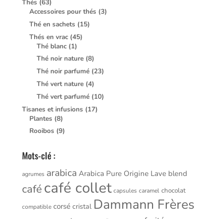
Thés
(63)
Accessoires pour thés
(3)
Thé en sachets
(15)
Thés en vrac
(45)
Thé blanc
(1)
Thé noir nature
(8)
Thé noir parfumé
(23)
Thé vert nature
(4)
Thé vert parfumé
(10)
Tisanes et infusions
(17)
Plantes
(8)
Rooibos
(9)
Mots-clé :
arabica
Arabica Pure Origine Lave
blend
agrumes
café collet
café
chocolat
capsules
caramel
Dammann Frères
corsé
cristal
compatible