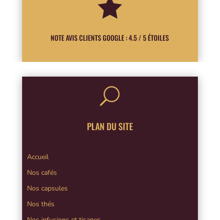

NOTE AVIS CLIENTS GOOGLE : 4.5 / 5 ÉTOILES
U
PLAN DU SITE
Accueil
Nos cafés
Nos capsules
Nos thés
Nos infusions et tisanes