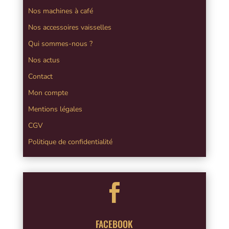
Nos machines à café
Nos accessoires vaisselles
Qui sommes-nous ?
Nos actus
Contact
Mon compte
Mentions légales
CGV
Politique de confidentialité

FACEBOOK