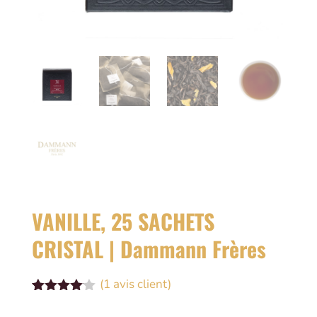
VANILLE, 25 SACHETS
CRISTAL | Dammann Frères
(
1
avis client)
Noté
1
4.00
sur