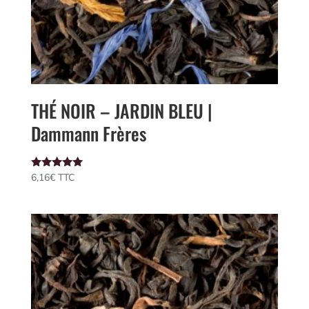
THÉ NOIR – JARDIN BLEU |
Dammann Frères
Note
6,16
€
 TTC
5.00
sur 5