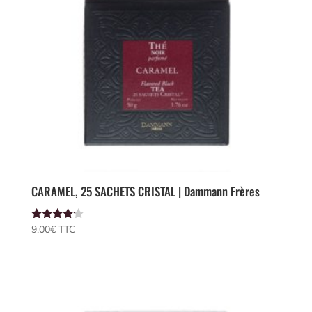
CARAMEL, 25 SACHETS CRISTAL | Dammann Frères
Note
9,00
€
 TTC
4.00
sur 5