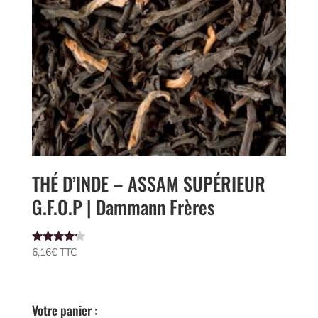
THÉ D’INDE – ASSAM SUPÉRIEUR
G.F.O.P | Dammann Frères
Note
6,16
€
 TTC
4.00
sur 5
Votre panier :