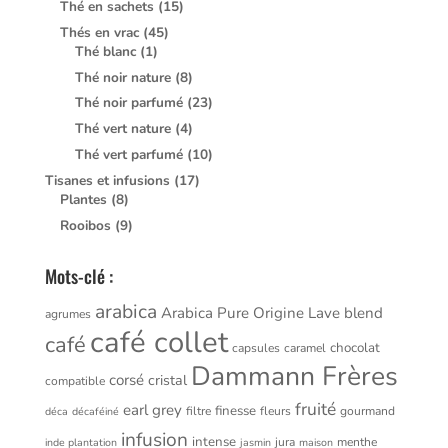
Thé en sachets
(15)
Thés en vrac
(45)
Thé blanc
(1)
Thé noir nature
(8)
Thé noir parfumé
(23)
Thé vert nature
(4)
Thé vert parfumé
(10)
Tisanes et infusions
(17)
Plantes
(8)
Rooibos
(9)
Mots-clé :
arabica
Arabica Pure Origine Lave
blend
agrumes
café collet
café
chocolat
capsules
caramel
Dammann Frères
corsé
cristal
compatible
fruité
earl grey
finesse
filtre
fleurs
gourmand
déca
décaféiné
infusion
intense
jura
menthe
inde plantation
jasmin
maison