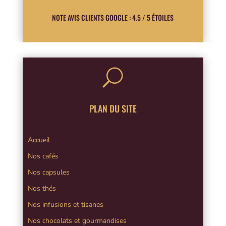
NOTE AVIS CLIENTS GOOGLE : 4.5 / 5 ÉTOILES
U
PLAN DU SITE
Accueil
Nos cafés
Nos capsules
Nos thés
Nos infusions et tisanes
Nos chocolats et gourmandises