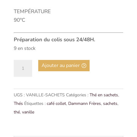
TEMPÉRATURE
90°C
Préparation du colis sous 24/48H.
9 en stock
quantité
Ajouter au panier
de
VANILLE,
25
UGS :
VANILLE-SACHETS
Catégories :
Thé en sachets
,
SACHETS
Thés
Étiquettes :
café collet
,
Dammann Frères
,
sachets
,
CRISTAL
thé
,
vanille
|
Dammann
Frères