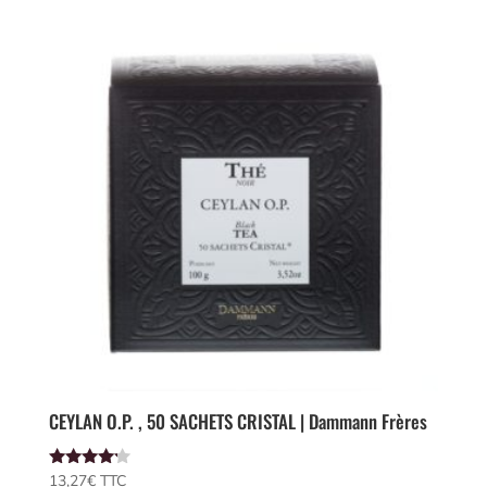
CEYLAN O.P. , 50 SACHETS CRISTAL | Dammann Frères
Note
13,27
€
 TTC