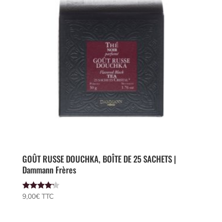
GOÛT RUSSE DOUCHKA, BOÎTE DE 25 SACHETS |
Dammann Frères
Note
9,00
€
 TTC
4.00
sur 5