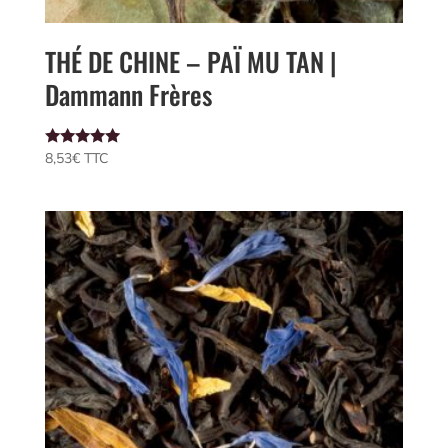
THÉ DE CHINE – PAÏ MU TAN |
Dammann Frères
Note
8,53
€
 TTC
5.00
sur 5