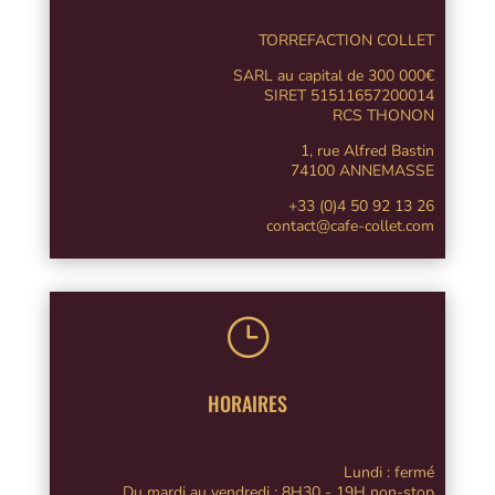
TORREFACTION COLLET
SARL au capital de 300 000€
SIRET 51511657200014
RCS THONON
1, rue Alfred Bastin
74100 ANNEMASSE
+33 (0)4 50 92 13 26
contact@cafe-collet.com
}
HORAIRES
Lundi : fermé
Du mardi au vendredi : 8H30 - 19H non-stop