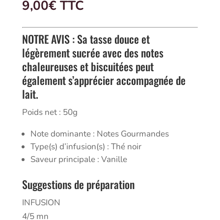
9,00
€
 TTC
5 basé
sur
notation
client
NOTRE AVIS : Sa tasse douce et
légèrement sucrée avec des notes
chaleureuses et biscuitées peut
également s’apprécier accompagnée de
lait.
Poids net : 50g
Note dominante : Notes Gourmandes
Type(s) d’infusion(s) : Thé noir
Saveur principale : Vanille
Suggestions de préparation
INFUSION
4/5 mn