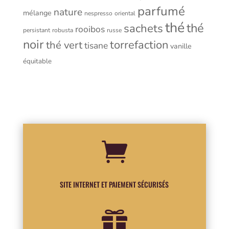
parfumé
nature
mélange
nespresso
oriental
thé
thé
sachets
rooibos
persistant
robusta
russe
noir
torrefaction
thé vert
tisane
vanille
équitable

SITE INTERNET ET PAIEMENT SÉCURISÉS
