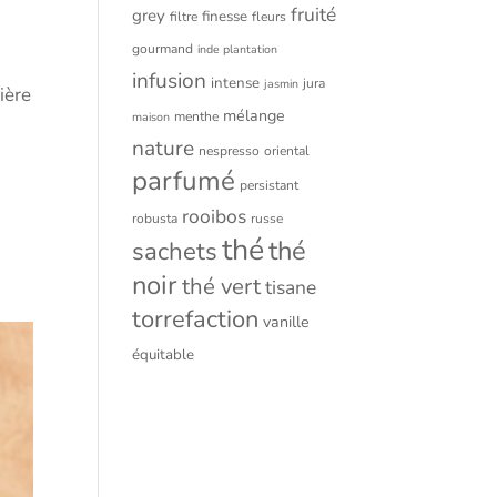
fruité
grey
finesse
filtre
fleurs
gourmand
inde plantation
infusion
intense
jura
jasmin
ière
mélange
menthe
maison
nature
nespresso
oriental
parfumé
persistant
rooibos
robusta
russe
thé
thé
sachets
noir
thé vert
tisane
torrefaction
vanille
équitable