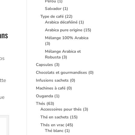
Pérou
(1)
Salvador
(1)
Type de café
(22)
Arabica décaféiné
(1)
Arabica pure origine
(15)
ans
Mélange 100% Arabica
(3)
Mélange Arabica et
Robusta
(3)
mps
Capsules
(3)
Chocolats et gourmandises
(0)
tte
Infusions sachets
(0)
Machines à café
(0)
Ouganda
(1)
que
Thés
(63)
Accessoires pour thés
(3)
Thé en sachets
(15)
Thés en vrac
(45)
Thé blanc
(1)