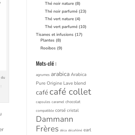
Thé noir nature
(8)
Thé noir parfumé
(23)
Thé vert nature
(4)
Thé vert parfumé
(10)
Tisanes et infusions
(17)
Plantes
(8)
Rooibos
(9)
Mots-clé :
arabica
Arabica
agrumes
 du
Pure Origine Lave
blend
:
café collet
café
chocolat
capsules
caramel
corsé
cristal
compatible
u
Dammann
Frères
er
earl
déca
décaféiné