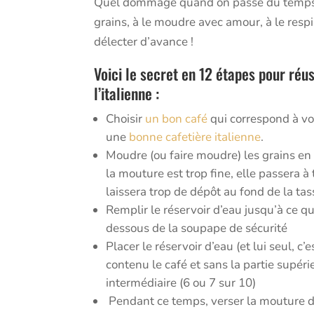
Quel dommage quand on passé du temps à
grains, à le moudre avec amour, à le respir
délecter d’avance !
Voici le secret en 12 étapes pour réus
l’italienne :
Choisir
un bon café
qui correspond à vos
une
bonne cafetière italienne
.
Moudre (ou faire moudre) les grains e
la mouture est trop fine, elle passera à t
laissera trop de dépôt au fond de la tas
Remplir le réservoir d’eau jusqu’à ce qu
dessous de la soupape de sécurité
Placer le réservoir d’eau (et lui seul, c’e
contenu le café et sans la partie supéri
intermédiaire (6 ou 7 sur 10)
Pendant ce temps, verser la mouture de 