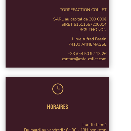
TORREFACTION COLLET
SARL au capital de 300 000€
SIRET 51511657200014
RCS THONON
1, rue Alfred Bastin
74100 ANNEMASSE
+33 (0)4 50 92 13 26
contact@cafe-collet.com
}
HORAIRES
Lundi : fermé
Du mardi au vendredi : 8H30 - 19H non-stop