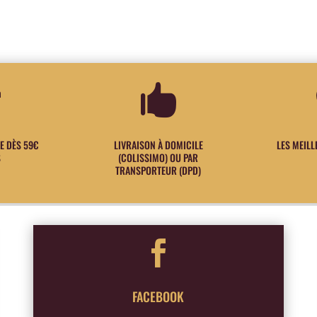


E DÈS 59€
LIVRAISON À DOMICILE
LES MEIL
S
(COLISSIMO) OU PAR
TRANSPORTEUR (DPD)

FACEBOOK