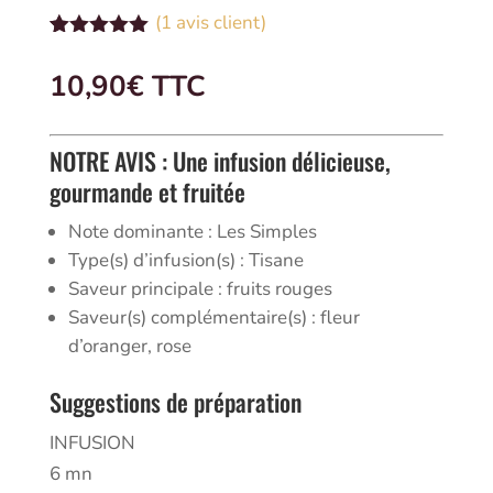
(
1
avis client)
Noté
1
5.00
sur 5
10,90
€
 TTC
basé sur
notation
client
NOTRE AVIS : Une infusion délicieuse,
gourmande et fruitée
Note dominante : Les Simples
Type(s) d’infusion(s) : Tisane
Saveur principale : fruits rouges
Saveur(s) complémentaire(s) : fleur
d’oranger, rose
Suggestions de préparation
INFUSION
6 mn