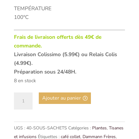
TEMPÉRATURE
100°C
Frais de livraison offerts dès 49€ de
commande.
Livraison Colissimo (5.99€) ou Relais Colis
(4.99€).
Préparation sous 24/48H.
8 en stock
quantité
Ajouter au panier
de
TISANE
DES
UGS :
40-SOUS-SACHETS
Catégories :
Plantes
,
Tisanes
MERVEILLES,
et infusions
Étiquettes :
café collet
,
Dammann Frères
,