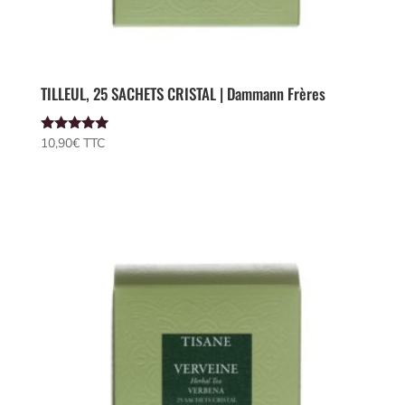
TILLEUL, 25 SACHETS CRISTAL | Dammann Frères
Note
10,90
€
 TTC
5.00
sur 5