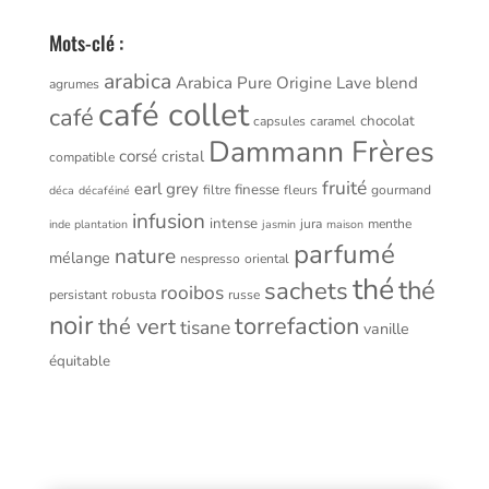
Mots-clé :
arabica
Arabica Pure Origine Lave
blend
agrumes
café collet
café
chocolat
capsules
caramel
Dammann Frères
corsé
cristal
compatible
fruité
earl grey
finesse
filtre
fleurs
gourmand
déca
décaféiné
infusion
intense
jura
menthe
inde plantation
jasmin
maison
parfumé
nature
mélange
nespresso
oriental
thé
thé
sachets
rooibos
persistant
robusta
russe
noir
torrefaction
thé vert
tisane
vanille
équitable