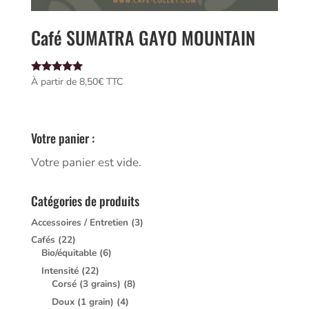
Café SUMATRA GAYO MOUNTAIN
Note
À partir de 
8,50
€
 TTC
5.00
sur 5
Votre panier :
Votre panier est vide.
Catégories de produits
Accessoires / Entretien
(3)
Cafés
(22)
Bio/équitable
(6)
Intensité
(22)
Corsé (3 grains)
(8)
Doux (1 grain)
(4)