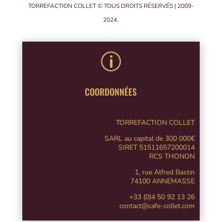
TORREFACTION COLLET © TOUS DROITS RÉSERVÉS | 2009-
2024.
p
COORDONNÉES
TORREFACTION COLLET
SARL au capital de 300 000€
SIRET 51511657200014
RCS THONON
1, rue Alfred Bastin
74100 ANNEMASSE
+33 (0)4 50 92 13 26
contact@cafe-collet.com