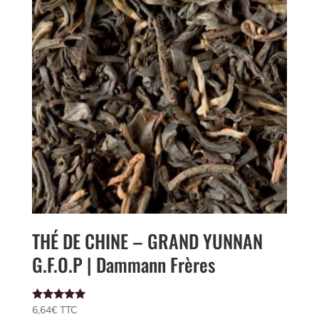
THÉ DE CHINE – GRAND YUNNAN
G.F.O.P | Dammann Frères
Note
6,64
€
 TTC
5.00