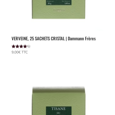
VERVEINE, 25 SACHETS CRISTAL | Dammann Frères
Note
9,00
€
 TTC
4.00
sur 5