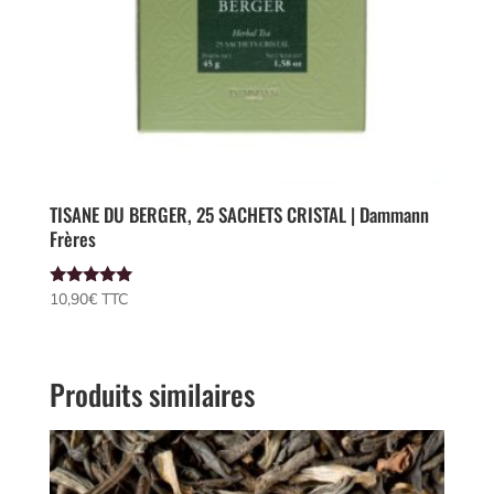
TISANE DU BERGER, 25 SACHETS CRISTAL | Dammann
Frères
Note
10,90
€
 TTC
5.00
sur 5
Produits similaires