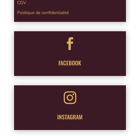
CGV
Politique de confidentialité

FACEBOOK

INSTAGRAM