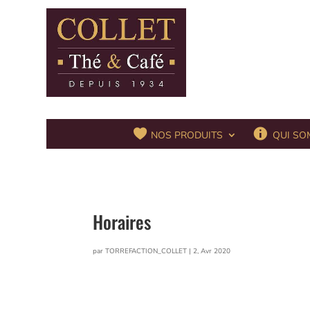
QUI SO
NOS PRODUITS
Horaires
par
TORREFACTION_COLLET
|
2, Avr 2020