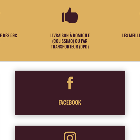


E DÈS 59€
LIVRAISON À DOMICILE
LES MEIL
S
(COLISSIMO) OU PAR
TRANSPORTEUR (DPD)

FACEBOOK
