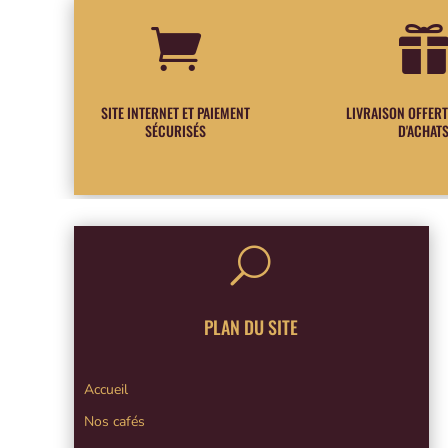

SITE INTERNET ET PAIEMENT
LIVRAISON OFFERT
SÉCURISÉS
D'ACHAT
U
PLAN DU SITE
Accueil
Nos cafés