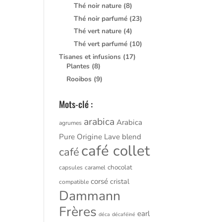
Thé noir nature
(8)
Thé noir parfumé
(23)
Thé vert nature
(4)
Thé vert parfumé
(10)
Tisanes et infusions
(17)
Plantes
(8)
Rooibos
(9)
Mots-clé :
arabica
Arabica
agrumes
Pure Origine Lave
blend
café collet
café
chocolat
capsules
caramel
corsé
cristal
compatible
Dammann
Frères
earl
déca
décaféiné