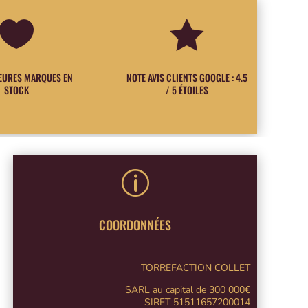


LEURES MARQUES EN
NOTE AVIS CLIENTS GOOGLE : 4.5
STOCK
/ 5 ÉTOILES
p
COORDONNÉES
TORREFACTION COLLET
SARL au capital de 300 000€
SIRET 51511657200014