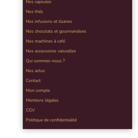
Nos capsules
Nos thés
Nos infusions et tisanes
Nos chocolats et gourmandises
Nos machines à café
Nos accessoires vaisselles
Qui sommes-nous ?
Nos actus
Contact
Mon compte
Mentions légales
CGV
Politique de confidentialité