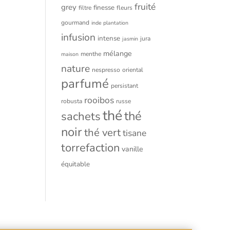
fruité
grey
finesse
filtre
fleurs
gourmand
inde plantation
infusion
intense
jura
jasmin
mélange
menthe
maison
nature
nespresso
oriental
parfumé
persistant
rooibos
robusta
russe
thé
thé
sachets
noir
thé vert
tisane
torrefaction
vanille
équitable