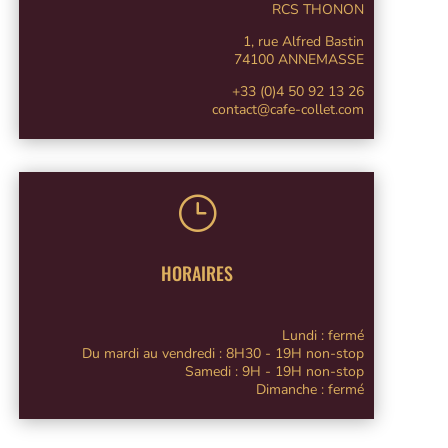
RCS THONON
1, rue Alfred Bastin
74100 ANNEMASSE
+33 (0)4 50 92 13 26
contact@cafe-collet.com
}
HORAIRES
Lundi : fermé
Du mardi au vendredi : 8H30 - 19H non-stop
Samedi : 9H - 19H non-stop
Dimanche : fermé