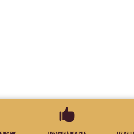


E DÈS 59€
LIVRAISON À DOMICILE
LES MEIL