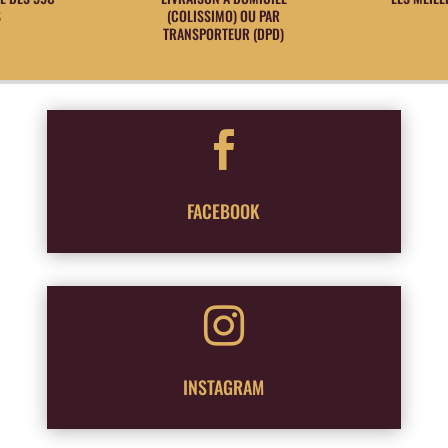
S
(COLISSIMO) OU PAR
TRANSPORTEUR (DPD)

FACEBOOK

INSTAGRAM