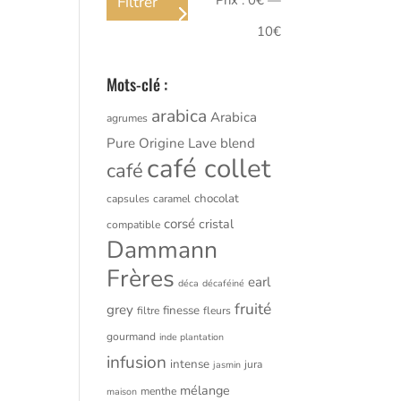
Prix :
0€
—
Filtrer
min
max
10€
Mots-clé :
arabica
Arabica
agrumes
Pure Origine Lave
blend
café collet
café
chocolat
capsules
caramel
corsé
cristal
compatible
Dammann
Frères
earl
déca
décaféiné
fruité
grey
finesse
filtre
fleurs
gourmand
inde plantation
infusion
intense
jura
jasmin
mélange
menthe
maison