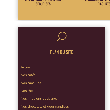
SÉCURISÉS
D'ACHAT
U
PLAN DU SITE
Accueil
Nos cafés
Nos capsules
Nos thés
Nos infusions et tisanes
Nos chocolats et gourmandises