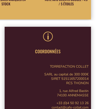
STOCK
/ 5 ÉTOILES
p
COORDONNÉES
TORREFACTION COLLET
SARL au capital de 300 000€
SIRET 51511657200014
RCS THONON
1, rue Alfred Bastin
74100 ANNEMASSE
+33 (0)4 50 92 13 26
contact@cafe-collet.com