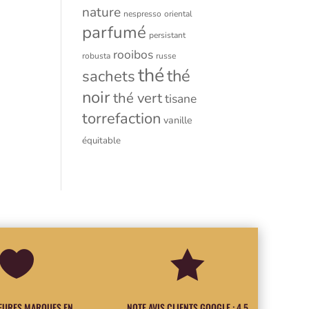
nature
nespresso
oriental
parfumé
persistant
rooibos
robusta
russe
thé
thé
sachets
noir
thé vert
tisane
torrefaction
vanille
équitable


LEURES MARQUES EN
NOTE AVIS CLIENTS GOOGLE : 4.5