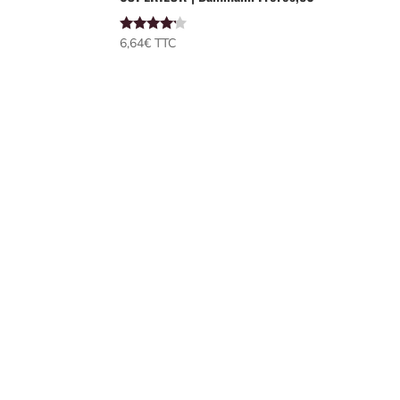
Note
6,64
€
 TTC
4.00
sur 5