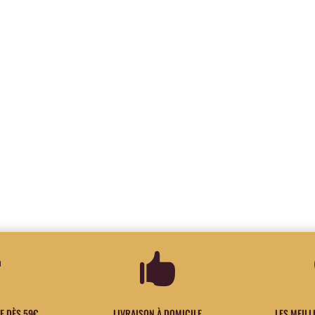


E DÈS 59€
LIVRAISON À DOMICILE
LES MEIL