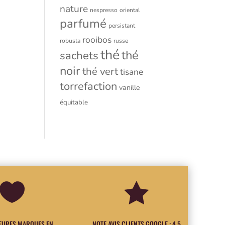
nature
nespresso
oriental
parfumé
persistant
rooibos
robusta
russe
thé
thé
sachets
noir
thé vert
tisane
torrefaction
vanille
équitable


LEURES MARQUES EN
NOTE AVIS CLIENTS GOOGLE : 4.5