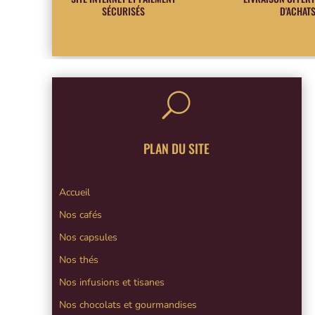
SÉCURISÉS
D'ACHAT
U
PLAN DU SITE
Accueil
Nos cafés
Nos capsules
Nos thés
Nos infusions et tisanes
Nos chocolats et gourmandises