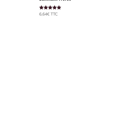
Note
6,64
€
 TTC
5.00
sur 5