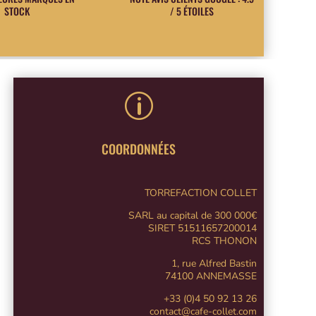
STOCK
/ 5 ÉTOILES
p
COORDONNÉES
TORREFACTION COLLET
SARL au capital de 300 000€
SIRET 51511657200014
RCS THONON
1, rue Alfred Bastin
74100 ANNEMASSE
+33 (0)4 50 92 13 26
contact@cafe-collet.com