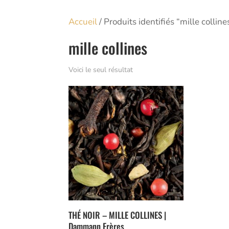
Accueil
/ Produits identifiés “mille colline
mille collines
Voici le seul résultat
THÉ NOIR – MILLE COLLINES |
Dammann Frères