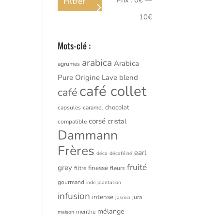
Prix :
0€
—
Filtrer
min
max
10€
Mots-clé :
arabica
Arabica
agrumes
Pure Origine Lave
blend
café collet
café
chocolat
capsules
caramel
corsé
cristal
compatible
Dammann
Frères
earl
déca
décaféiné
fruité
grey
finesse
filtre
fleurs
gourmand
inde plantation
infusion
intense
jura
jasmin
mélange
menthe
maison