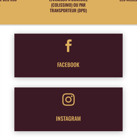
S
(COLISSIMO) OU PAR
TRANSPORTEUR (DPD)

FACEBOOK

INSTAGRAM